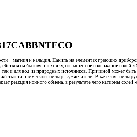
0817CABBNTECO
сти – магния и кальция. Накипь на элементах греющих приборов
действия на бытовую технику, повышенное содержание солей жёс
ы, так и для вод из природных источников. Причиной может быть
 жёсткости применяют фильтры-умягчители. В качестве фильтр
ает реакция ионного обмена, в результате чего катионы солей 