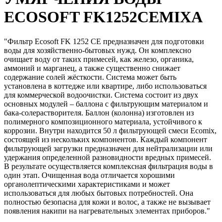
ECOSOFT FK1252CEMIXA
"Фильтр Ecosoft FK 1252 CE предназначен для подготовки
воды для хозяйственно-бытовых нужд. Он комплексно
очищает воду от таких примесей, как железо, органика,
аммоний и марганец, а также существенно снижает
содержание солей жёсткости. Система может быть
установлена в коттедже или квартире, либо использоваться
для коммерческой водоочистки. Система состоит из двух
основных модулей – баллона с фильтрующим материалом и
бака-солерастворителя. Баллон (колонна) изготовлен из
полимерного композиционного материала, устойчивого к
коррозии. Внутри находится 50 л фильтрующей смеси Ecomix,
состоящей из нескольких компонентов. Каждый компонент
фильтрующей загрузки предназначен для нейтрализации или
удержания определенной разновидности вредных примесей.
В результате осуществляется комплексная фильтрация воды в
один этап. Очищенная вода отличается хорошими
органолептическими характеристиками и может
использоваться для любых бытовых потребностей. Она
полностью безопасна для кожи и волос, а также не вызывает
появления накипи на нагревательных элементах приборов."